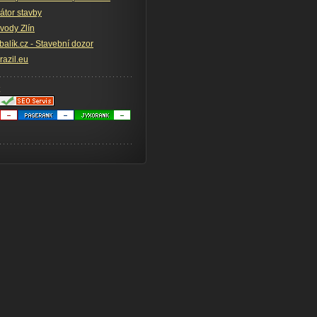
átor stavby
ody Zlín
alík.cz - Stavební dozor
azil.eu