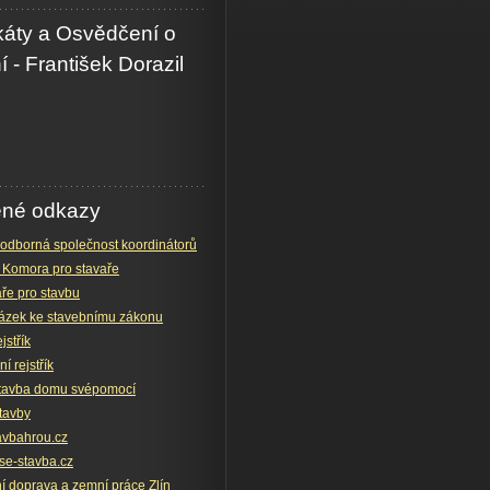
ikáty a Osvědčení o
í - František Dorazil
ené odkazy
odborná společnost koordinátorů
 Komora pro stavaře
ře pro stavbu
ázek ke stavebnímu zákonu
jstřík
í rejstřík
stavba domu svépomocí
tavby
avbahrou.cz
e-stavba.cz
í doprava a zemní práce Zlín