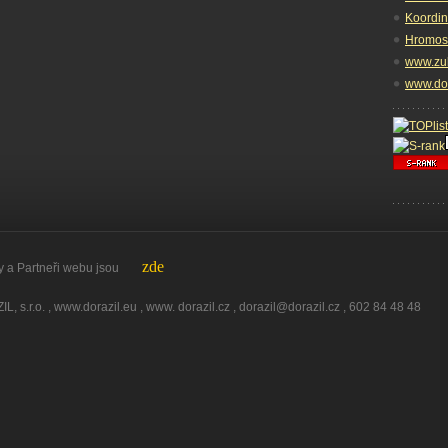
Koordin
Hromosv
www.zub
www.dor
zde
i webu jsou
, s.r.o. ,
www.dorazil.eu
, www. dorazil.cz ,
dorazil@dorazil.cz
, 602 84 48 48