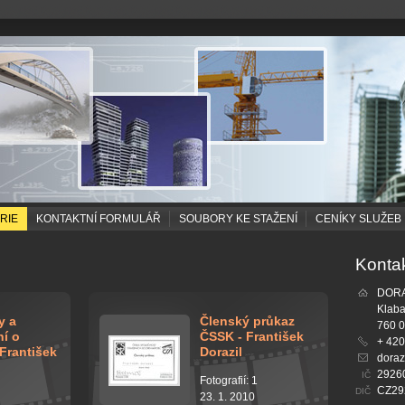
RIE
KONTAKTNÍ FORMULÁŘ
SOUBORY KE STAŽENÍ
CENÍKY SLUŽEB
Konta
DORAZ
Klaba
y a
Členský průkaz
760 0
í o
ČSSK - František
+ 420
 František
Dorazil
doraz
2926
IČ
Fotografií: 1
CZ29
DIČ
23. 1. 2010