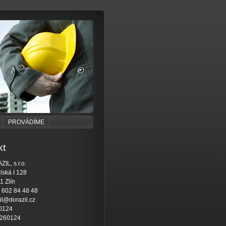
PROVÁDÍME
kt
IL, s.r.o.
lská I 128
1 Zlín
 602 84 48 48
il@dorazil.cz
0124
260124