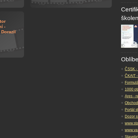
Certif
školen
tor
í -
 Dorazil
Oblíb
ČSSK - 
ČKAIT -
Formulá
1000 ot
Ares - re
Obchodn
Portál 
Dozor s
www.st
www.vas
Stavebn