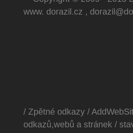
www. dorazil.cz ,
dorazil@dor
/
Zpětné odkazy
/
AddWebSit
odkazů,webů a stránek
/
sta