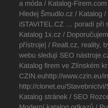
a móda
/
Katalog-Firem.com
Hledej Šmudlo.cz
/
Katalog
/
iSTAVITEL.CZ … poradí při s
Katalog 1x.cz
/
Doporučujeme
přístroje
| /
Realt.cz, reality, 
webu sledují
SEO nástroje
.c
Katalog firem ve Zlínském kr
CZIN.euhttp://www.czin.eu/
http://clonet.eu/Stavebnictvi
Katalog stránek
/
SEO Rozce
Moderní katalog odkazů
/
Pu